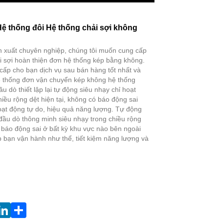
Live
Facebook
X
WhatsApp
Pinterest
LinkedIn
Share
ệ thống đôi Hệ thống chải sợi không
ản xuất chuyên nghiệp, chúng tôi muốn cung cấp
i sợi hoàn thiện đơn hệ thống kép bằng không.
cấp cho bạn dịch vụ sau bán hàng tốt nhất và
Hệ thống đơn vận chuyển kép không hệ thống
ầu dò thiết lập lại tự động siêu nhạy chỉ hoạt
iều rộng dệt hiện tại, không có báo động sai
oạt động tự do, hiệu quả năng lượng. Tự động
o đầu dò thông minh siêu nhạy trong chiều rộng
ó báo động sai ở bất kỳ khu vực nào bên ngoài
p bạn vận hành như thể, tiết kiệm năng lượng và