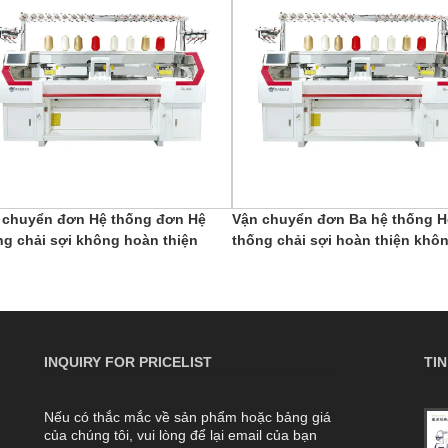
 chuyển đơn Hệ thống đơn Hệ
Vận chuyển đơn Ba hệ thống H
ng chải sợi không hoàn thiện
thống chải sợi hoàn thiện khô
INQUIRY FOR PRICELIST
TI
Nếu có thắc mắc về sản phẩm hoặc bảng giá
Sự khác biệt giữa máy dệt kim phẳng vi
của chúng tôi, vui lòng để lại email của bạn
tính hệ thống đơn và kép