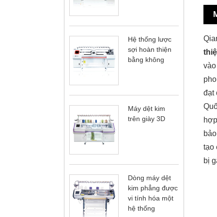
Qia
Hệ thống lược
sợi hoàn thiện
thi
bằng không
vào
pho
đạt
Quố
Máy dệt kim
trên giày 3D
hợp
bảo
tạo
bị 
Dòng máy dệt
kim phẳng được
vi tính hóa một
hệ thống