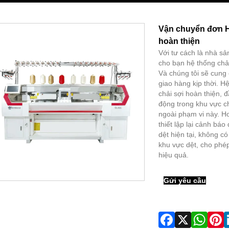
Vận chuyển đơn H
hoàn thiện
Với tư cách là nhà s
cho bạn hệ thống chả
Và chúng tôi sẽ cung 
giao hàng kịp thời. 
chải sợi hoàn thiện, đ
động trong khu vực ch
ngoài phạm vi này. H
thiết lập lại cảnh bá
dệt hiện tại, không c
khu vực dệt, cho phé
hiệu quả.
Gửi yêu cầu