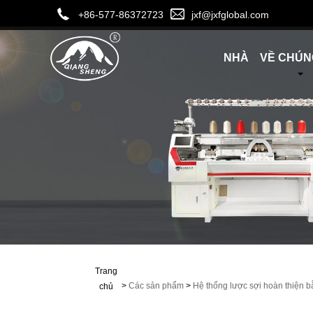
+86-577-86372723
jxf@jxfglobal.com
NHÀ
VỀ CHÚN
Trang
>
Các sản phẩm
>
Hệ thống lược sợi hoàn thiện 
chủ