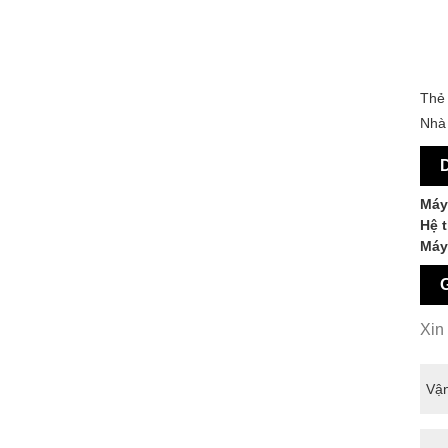
Thẻ 
Nhà 
D
Máy 
Hệ 
Máy
G
Xin 