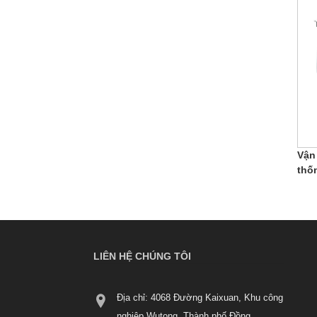
Vận
thố
LIÊN HỆ CHÚNG TÔI
Địa chỉ: 4068 Đường Kaixuan, Khu công
nghiệp Wutong, Thành phố Đồng