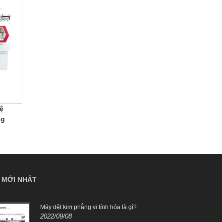
ệ
ng
N MỚI NHẤT
Máy dệt kim phẳng vi tính hóa là gì?
Tủ m
2022/09/08
trực 