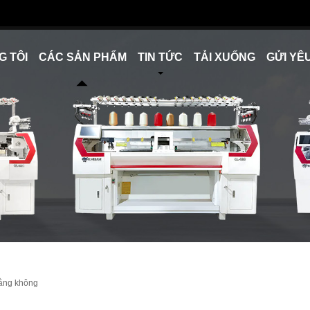
G TÔI
CÁC SẢN PHẨM
TIN TỨC
TẢI XUỐNG
GỬI YÊ
bằng không