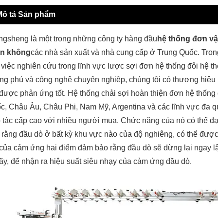
Mô tả Sản phẩm
ngsheng là một trong những công ty hàng đầu
hệ thống đơn vậ
ện không
các nhà sản xuất và nhà cung cấp ở Trung Quốc. Tron
 việc nghiên cứu trong lĩnh vực lược sợi đơn hệ thống đôi hệ t
ng phú và công nghệ chuyên nghiệp, chúng tôi có thương hiệu r
 được phản ứng tốt. Hệ thống chải sợi hoàn thiện đơn hệ thống
c, Châu Âu, Châu Phi, Nam Mỹ, Argentina và các lĩnh vực đa quố
 tác cấp cao với nhiều người mua. Chức năng của nó có thể đạ
 rằng đầu dò ở bất kỳ khu vực nào của độ nghiêng, có thể được
 của cảm ứng hai điểm đảm bảo rằng đầu dò sẽ dừng lại ngay l
gãy, để nhận ra hiệu suất siêu nhạy của cảm ứng đầu dò.